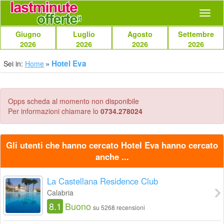
Navig
Giugno
Luglio
Agosto
Settembre
2026
2026
2026
2026
Hotel Eva
Sei in:
Home
Opps scheda al momento non disponibile
Per informazioni chiamare lo
0734.278024
Gli utenti che hanno cercato Hotel Eva hanno cercato
anche ...
La Castellana Residence Club
Calabria
8.1
Buono
su 5268 recensioni