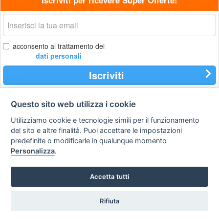
Iscriviti per ricevere Super Offerte!
La
tua
email
acconsento al trattamento dei
dati personali
Iscriviti
Questo sito web utilizza i cookie
Contatti
Privacy
Avviso
Utilizziamo cookie e tecnologie simili per il funzionamento
policy
legale
del sito e altre finalità. Puoi accettare le impostazioni
predefinite o modificarle in qualunque momento
Preferenze cookie
Personalizza
.
STA Sunny Travel Agency
: 0734.671500
Accetta tutti
Copyright © Tutti i diritti sono riservati
Hello Vacanze S.r.L.
Rifiuta
via A. Costa n° 2 - 63822 P. S. Giorgio (FM)
Partita IVA 02257690442 - R.E.A. FM-200734