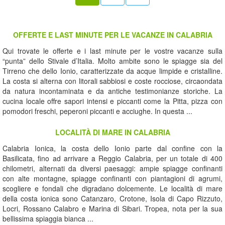
OFFERTE E LAST MINUTE PER LE VACANZE IN CALABRIA
Qui trovate le offerte e i last minute per le vostre vacanze sulla
“punta” dello Stivale d’Italia. Molto ambite sono le spiagge sia del
Tirreno che dello Ionio, caratterizzate da acque limpide e cristalline.
La costa si alterna con litorali sabbiosi e coste rocciose, circaondata
da natura incontaminata e da antiche testimonianze storiche. La
cucina locale offre sapori intensi e piccanti come la Pitta, pizza con
pomodori freschi, peperoni piccanti e acciughe. In questa ...
LOCALITÀ DI MARE IN CALABRIA
Calabria Ionica, la costa dello Ionio parte dal confine con la
Basilicata, fino ad arrivare a Reggio Calabria, per un totale di 400
chilometri, alternati da diversi paesaggi: ampie spiagge confinanti
con alte montagne, spiagge confinanti con piantagioni di agrumi,
scogliere e fondali che digradano dolcemente. Le località di mare
della costa ionica sono Catanzaro, Crotone, Isola di Capo Rizzuto,
Locri, Rossano Calabro e Marina di Sibari. Tropea, nota per la sua
bellissima spiaggia bianca ...