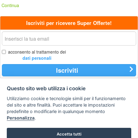
Continua
Iscriviti per ricevere Super Offerte!
La
tua
email
acconsento al trattamento dei
dati personali
Iscriviti
Questo sito web utilizza i cookie
Contatti
Privacy
Avviso
Utilizziamo cookie e tecnologie simili per il funzionamento
policy
legale
del sito e altre finalità. Puoi accettare le impostazioni
predefinite o modificarle in qualunque momento
Preferenze cookie
Personalizza
.
STA Sunny Travel Agency
: 0734.671500
Accetta tutti