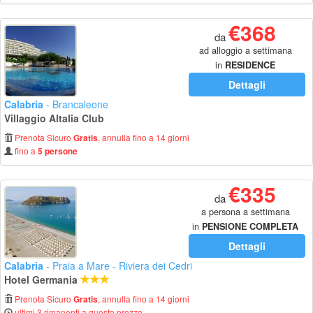
€368
da
ad alloggio a settimana
in
RESIDENCE
Dettagli
Calabria
- Brancaleone
Villaggio Altalia Club
Prenota Sicuro
, annulla fino a 14 giorni
Gratis
fino a
5 persone
€335
da
a persona a settimana
in
PENSIONE COMPLETA
Dettagli
Calabria
- Praia a Mare - Riviera dei Cedri
Hotel Germania
Prenota Sicuro
, annulla fino a 14 giorni
Gratis
ultimi 3 rimanenti a questo prezzo