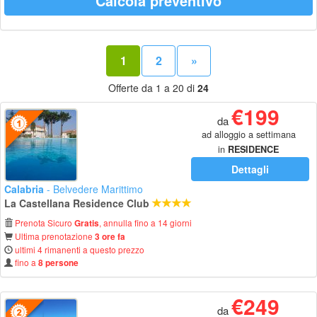
Calcola preventivo
1
2
»
Offerte da 1 a 20 di
24
€199
da
ad alloggio a settimana
in
RESIDENCE
Dettagli
Calabria
- Belvedere Marittimo
La Castellana Residence Club
Prenota Sicuro
, annulla fino a 14 giorni
Gratis
Ultima prenotazione
3 ore fa
ultimi 4 rimanenti a questo prezzo
fino a
8 persone
€249
da