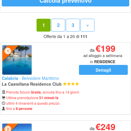
Calcola preventivo
1
2
3
»
Offerte da 1 a 20 di
111
€199
da
ad alloggio a settimana
in
RESIDENCE
Dettagli
Calabria
- Belvedere Marittimo
La Castellana Residence Club
Prenota Sicuro
, annulla fino a 14 giorni
Gratis
Ultima prenotazione
51 minuti fa
ultimi 4 rimanenti a questo prezzo
fino a
8 persone
€249
da