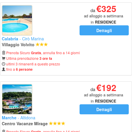
€325
da
ad alloggio a settimana
in
RESIDENCE
Dettagli
Calabria
- Cirò Marina
Villaggio Volvito
Prenota Sicuro
, annulla fino a 14 giorni
Gratis
Ultima prenotazione
3 ore fa
ultimi 3 rimanenti a questo prezzo
fino a
6 persone
€192
da
ad alloggio a settimana
in
RESIDENCE
Dettagli
Marche
- Altidona
Centro Vacanze Mirage
Prenota Sicuro
, annulla fino a 14 giorni
Gratis