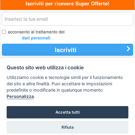
Iscriviti per ricevere Super Offerte!
La
tua
email
acconsento al trattamento dei
dati personali
Iscriviti
Questo sito web utilizza i cookie
Contatti
Privacy
Avviso
Utilizziamo cookie e tecnologie simili per il funzionamento
policy
legale
del sito e altre finalità. Puoi accettare le impostazioni
predefinite o modificarle in qualunque momento
Preferenze cookie
Personalizza
.
STA Sunny Travel Agency
: 0734.671500
Accetta tutti
Copyright © Tutti i diritti sono riservati
Hello Vacanze S.r.L.
Rifiuta
via A. Costa n° 2 - 63822 P. S. Giorgio (FM)
Partita IVA 02257690442 - R.E.A. FM-200734