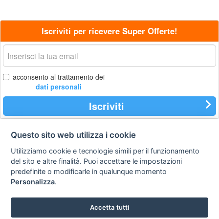
Iscriviti per ricevere Super Offerte!
La
tua
email
acconsento al trattamento dei
dati personali
Iscriviti
Questo sito web utilizza i cookie
Contatti
Privacy
Avviso
Utilizziamo cookie e tecnologie simili per il funzionamento
policy
legale
del sito e altre finalità. Puoi accettare le impostazioni
predefinite o modificarle in qualunque momento
Preferenze cookie
Personalizza
.
STA Sunny Travel Agency
: 0734.671500
Accetta tutti
Copyright © Tutti i diritti sono riservati